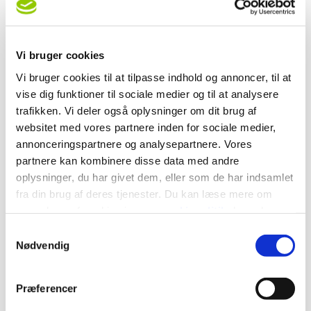
Pris:
Med en henvisning fra din læge koster det kr
113,92 pr. gang, du træner – og der er mulighed
for tilskud fra ’danmark’ på 59 kr.
Vi bruger cookies
Vi bruger cookies til at tilpasse indhold og annoncer, til at
Uden henvisning ligger prisen på kr 130,- pr gang.
vise dig funktioner til sociale medier og til at analysere
Tilskuddet fra ‘danmark’ er det samme.
trafikken. Vi deler også oplysninger om dit brug af
Du kan også vælge at betale for en hel måned ad
websitet med vores partnere inden for sociale medier,
gangen. Det koster så kr 495,-
annonceringspartnere og analysepartnere. Vores
partnere kan kombinere disse data med andre
oplysninger, du har givet dem, eller som de har indsamlet
fra din brug af deres tjenester. Du kan læse mere om
vores brug af cookies i vores
cookiepolitik
, hvor du
også nemt kan ændre dine cookieindstillinger.
Samtykkevalg
Nødvendig
Træningstider:
Fredage fra kl. 09.00 – 10.00
Præferencer