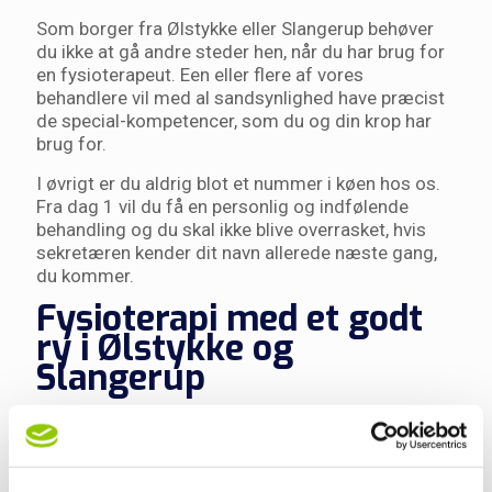
Som borger fra Ølstykke eller Slangerup behøver
du ikke at gå andre steder hen, når du har brug for
en fysioterapeut. Een eller flere af vores
behandlere vil med al sandsynlighed have præcist
de special-kompetencer, som du og din krop har
brug for.
I øvrigt er du aldrig blot et nummer i køen hos os.
Fra dag 1 vil du få en personlig og indfølende
behandling og du skal ikke blive overrasket, hvis
sekretæren kender dit navn allerede næste gang,
du kommer.
Fysioterapi med et godt
ry i Ølstykke og
Slangerup
Rigtig mange af de timer, der udgør vores liv,
bruger vi, mens vi er på arbejde.
Et godt arbejdsmiljø giver stabile medarbejdere.