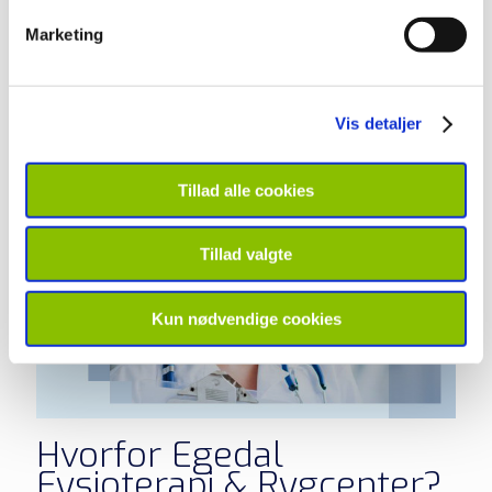
Osteopati eller behandling med akupunktur foregår
Marketing
gennem brugerbetaling eller en privat
sygeforsikring, som du enten selv har tegnet –
eller er dækket af gennem dit job.
Vis detaljer
Tillad alle cookies
Tillad valgte
Kun nødvendige cookies
Hvorfor Egedal
Fysioterapi & Rygcenter?