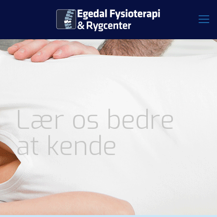
Lær os bedre
at kende