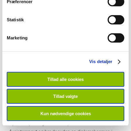
Præferencer
Statistik
Marketing
Vis detaljer
Katrine Nødgaard
Tillad alle cookies
Tillad valgte
Fysioterapeut
- uddannet i 2005
Kun nødvendige cookies
Fysioterapeut og klinisk ekspert Katrine er