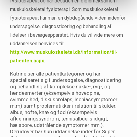
fysioterapeut og har desuden en diplomeksamen i
muskuloskeletal fysioterapi. Som muskuloskeletal
fysioterapeut har man en dybdegående viden indenfor
undersøgelse, diagnosticering og behandling af
lidelser i bevægeapparatet. Hvis du vil vide mere om
uddannelsen henvises til:
http://www.muskuloskeletal.dk/information/til-
patienten.aspx.
Katrine ser alle patientkategorier og har
specialiseret sig i undersøgelse, diagnosticering
og behandling af komplekse nakke-, ryg-, og
lændesmerter (eksempelvis hovedpine,
svimmelhed, diskusprolaps, ischiassymptomer
m.m) samt problematikker i relation til skulder,
albue, hofte, knæ og fod (eksempelvis
afklemningssyndrom, tennisalbue, slidgigt,
hælspore, udstrålende symptomer mm.).
Derudover har hun uddannelse indenfor Super