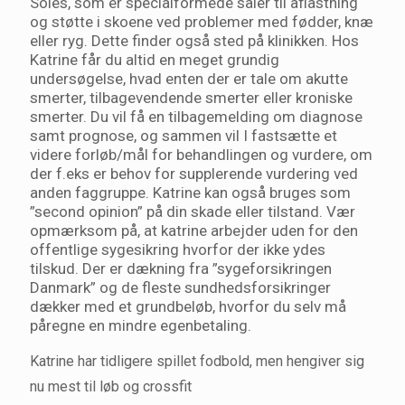
Soles, som er specialformede såler til aflastning
og støtte i skoene ved problemer med fødder, knæ
eller ryg. Dette finder også sted på klinikken. Hos
Katrine får du altid en meget grundig
undersøgelse, hvad enten der er tale om akutte
smerter, tilbagevendende smerter eller kroniske
smerter. Du vil få en tilbagemelding om diagnose
samt prognose, og sammen vil I fastsætte et
videre forløb/mål for behandlingen og vurdere, om
der f.eks er behov for supplerende vurdering ved
anden faggruppe. Katrine kan også bruges som
”second opinion” på din skade eller tilstand. Vær
opmærksom på, at katrine arbejder uden for den
offentlige sygesikring hvorfor der ikke ydes
tilskud. Der er dækning fra ”sygeforsikringen
Danmark” og de fleste sundhedsforsikringer
dækker med et grundbeløb, hvorfor du selv må
påregne en mindre egenbetaling.
Katrine har tidligere spillet fodbold, men hengiver sig
nu mest til løb og crossfit