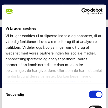
Vi bruger cookies
Vi bruger cookies til at tilpasse indhold og annoncer, til at
vise dig funktioner til sociale medier og til at analysere
trafikken. Vi deler også oplysninger om dit brug af
© 1997 - 2017 Egedal Fysioterapi & Rygcenter |
websitet med vores partnere inden for sociale medier,
Cookiepolitik
annonceringspartnere og analysepartnere. Vores
partnere kan kombinere disse data med andre
oplysninger, du har givet dem, eller som de har indsamlet
fra din brug af deres tjenester. Du kan læse mere om
vores brug af cookies i vores
cookiepolitik
, hvor du
også nemt kan ændre dine cookieindstillinger.
Samtykkevalg
Nødvendig