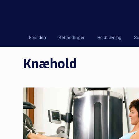
Forsiden
Behandlinger
Holdtræning
Su
Knæhold