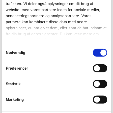
Hvorfor Egedal
trafikken. Vi deler også oplysninger om dit brug af
Fysioterapi & Rygcenter ?
websitet med vores partnere inden for sociale medier,
annonceringspartnere og analysepartnere. Vores
partnere kan kombinere disse data med andre
Resultatet af vores behandlinger garanterer, at du
kommer igen - men du kommer også, fordi vi
oplysninger, du har givet dem, eller som de har indsamlet
tilbyder dig:
fra din brug af deres tjenester. Du kan læse mere om
vores brug af cookies i vores
cookiepolitik
, hvor du
også nemt kan ændre dine cookieindstillinger.
Samtykkevalg
En flot og moderne, men hyggelig klinik,
Nødvendig
hvor du slapper af og føler dig hjemme
En personlig behandling fra første gang, du
Præferencer
kommer
Lindring allerede efter den første
Statistik
behandling
Marketing
Den samme behandler fra gang til gang
Specialister inden for alle fysioterapeutiske