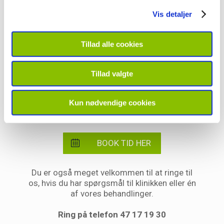
discipliner
Vis detaljer
Meget dygtige behandlere med mange års
erfaring
Tillad alle cookies
Tillad valgte
Bestil en tid online
Kun nødvendige cookies
med det samme
BOOK TID HER
Du er også meget velkommen til at ringe til
os, hvis du har spørgsmål til klinikken eller én
af vores behandlinger.
Ring på telefon 47 17 19 30